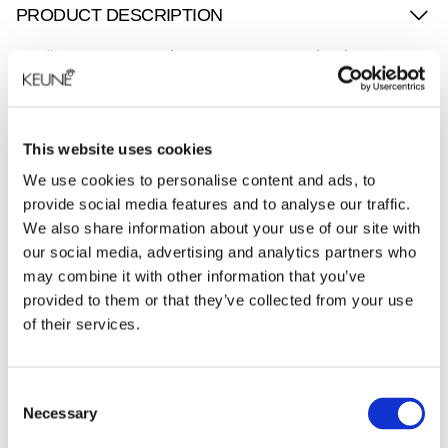
PRODUCT DESCRIPTION
Creëer grove, speelse texturen met Claytime, onze
matte molding clay! Deze klei, geformuleerd met het
Dry Cleansing Complex, absorbeert overtollige olie
van de hoofdhuid en zorgt voor een schone, frisse
This website uses cookies
look. Maïszetmeel biedt een flexibele hold voor een
werkbare stijl, ideaal voor kort haar en geschikt voor
We use cookies to personalise content and ads, to
alle haartypen. Voor volume en lift, breng je de klei
provide social media features and to analyse our traffic.
rechtstreeks aan op de haaraanzet en wrijf je een
We also share information about your use of our site with
kleine hoeveelheid warm tussen je vingertoppen.
our social media, advertising and analytics partners who
Cardamon Spell-geur zorgt voor een verfrissende
may combine it with other information that you’ve
ervaring terwijl je jouw haar naar wens kunt stylen
provided to them or that they’ve collected from your use
en vormgeven.
of their services.
ARTICLE NUMBER
Consent
Necessary
Selection