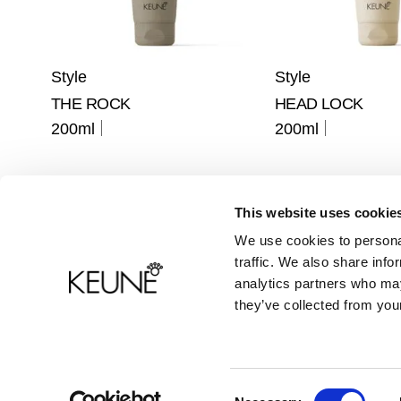
Style
Style
THE ROCK
HEAD LOCK
200ml
200ml
This website uses cookie
We use cookies to personal
Productinformatie
Contact
traffic. We also share info
analytics partners who may
Veelgestelde vragen
they’ve collected from your
Consent