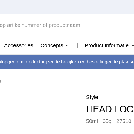
 artikelnummer of productnaam
TOP SEARCHES
Accessories
Concepts
Product Informatie
developer
.
tinta
nloggen
om productprijzen te bekijken en bestellingen te plaats
.
vital
.
e
semi
.
long
.
Style
instant revive
.
HEAD LOC
blond savior
.
50ml
65
g
27510