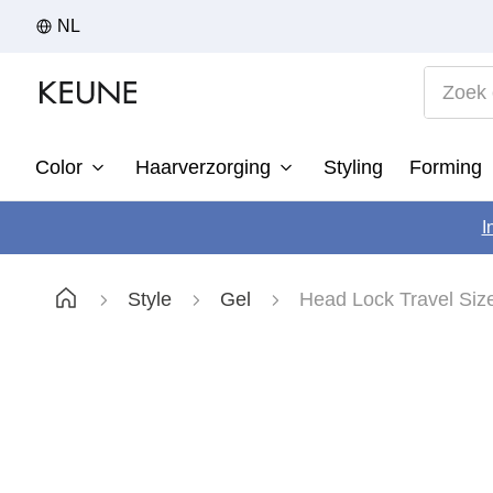
NL
Zoek op
Color
Haarverzorging
Styling
Forming
1
I
2
3
Style
Gel
Head Lock Travel Siz
4
5
6
7