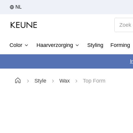
NL
Zoek op
Color
Haarverzorging
Styling
Forming
1
I
2
3
Style
Wax
Top Form
4
5
6
7