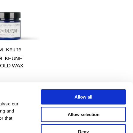
M. Keune
.M. KEUNE
OLD WAX
Allow all
alyse our
ing and
Allow selection
r that
Deny